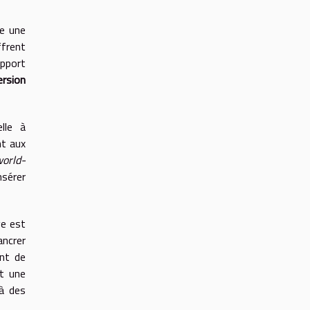
re une
ffrent
upport
rsion
lle à
nt aux
world-
nsérer
ve est
ancrer
ent de
st une
là des