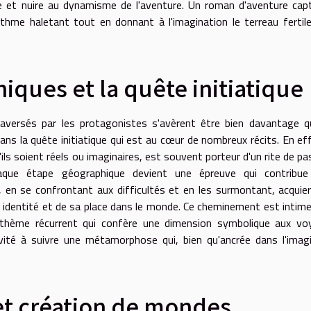
te et nuire au dynamisme de l'aventure. Un roman d'aventure cap
ythme haletant tout en donnant à l'imagination le terreau fertil
iques et la quête initiatique
traversés par les protagonistes s'avèrent être bien davantage 
ans la quête initiatique qui est au cœur de nombreux récits. En eff
ils soient réels ou imaginaires, est souvent porteur d'un rite de p
haque étape géographique devient une épreuve qui contribue
r, en se confrontant aux difficultés et en les surmontant, acquie
 identité et de sa place dans le monde. Ce cheminement est inti
un thème récurrent qui confère une dimension symbolique aux v
invité à suivre une métamorphose qui, bien qu'ancrée dans l'imagi
 et création de mondes