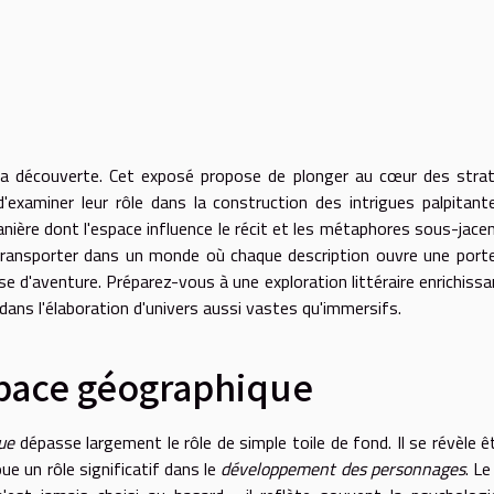
s
à la découverte. Cet exposé propose de plonger au cœur des stra
'examiner leur rôle dans la construction des intrigues palpitant
anière dont l'espace influence le récit et les métaphores sous-jace
transporter dans un monde où chaque description ouvre une port
 d'aventure. Préparez-vous à une exploration littéraire enrichissa
dans l'élaboration d'univers aussi vastes qu'immersifs.
space géographique
ue
dépasse largement le rôle de simple toile de fond. Il se révèle ê
oue un rôle significatif dans le
développement des personnages
. Le