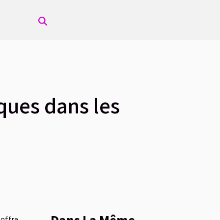
ques dans les
Dans La Même
 offre