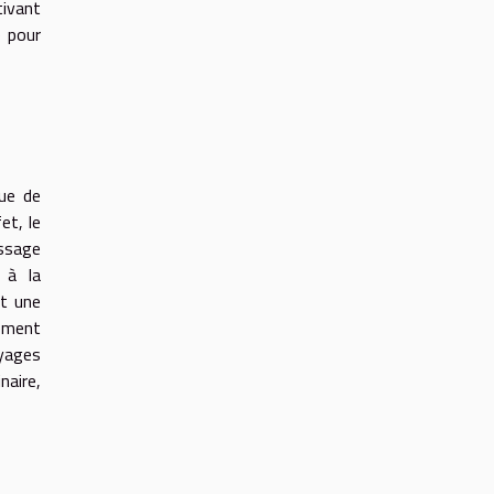
tivant
e pour
que de
et, le
assage
 à la
rt une
mement
oyages
naire,