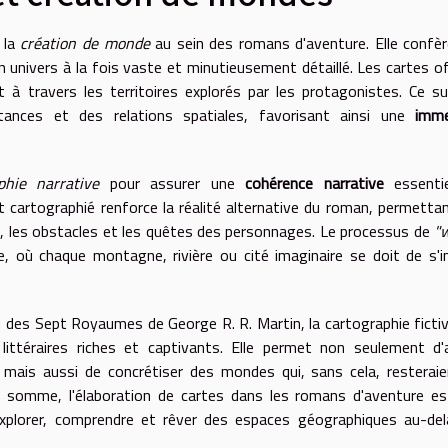
 la
création de monde
au sein des romans d'aventure. Elle confè
un univers à la fois vaste et minutieusement détaillé. Les cartes o
t à travers les territoires explorés par les protagonistes. Ce s
stances et des relations spatiales, favorisant ainsi une
imme
phie narrative
pour assurer une
cohérence narrative
essentie
nt cartographié renforce la réalité alternative du roman, permetta
es, les obstacles et les quêtes des personnages. Le processus de
"
e, où chaque montagne, rivière ou cité imaginaire se doit de s'i
 ou des Sept Royaumes de George R. R. Martin, la cartographie ficti
littéraires riches et captivants. Elle permet non seulement d'
le mais aussi de concrétiser des mondes qui, sans cela, resterai
En somme, l'élaboration de cartes dans les romans d'aventure e
explorer, comprendre et rêver des espaces géographiques au-de