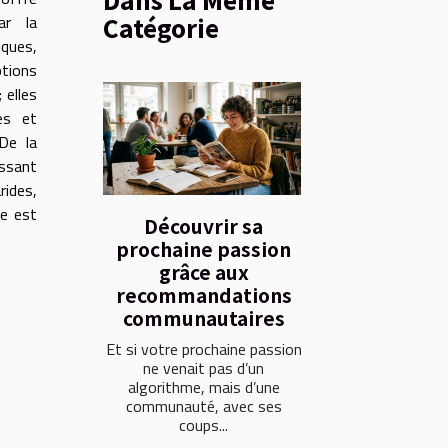
ar la
Catégorie
ques,
ptions
 elles
ies et
De la
assant
ides,
re est
Découvrir sa
prochaine passion
grâce aux
recommandations
communautaires
Et si votre prochaine passion
ne venait pas d’un
algorithme, mais d’une
communauté, avec ses
coups...