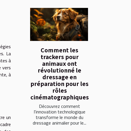
tégies
Comment les
es. La
trackers pour
ntes à
animaux ont
e vers
révolutionné le
nte, à
dressage en
préparation pour les
rôles
cinématographiques
Découvrez comment
l'innovation technologique
transforme le monde du
tre un
dressage animalier pour le...
 cadre