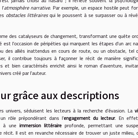
'est jamais choisi au hasard ; il reflète souvent la psycholog
l'
atmosphère narrative
. Par exemple, un espace hostile peut for
des
obstacles littéraires
qui le poussent à se surpasser ou à révé
mme des catalyseurs de changement, transformant une quête ord
é est l'occasion de péripéties qui marquent les étapes d'un arc nar
ou des alliés inattendus en cours de route, ou un obstacle, tel 
 il contribue toujours à façonner le récit de manière signific
s et bien caractérisés enrichit ainsi le roman d'aventure, invita
vers créé par l'auteur.
ur grâce aux descriptions
rs univers, séduisent les lecteurs à la recherche d'évasion. La
v
n rôle prépondérant dans l'
engagement du lecteur
. En effet
ent à une
immersion littéraire
profonde, permettant une suspe
le récit. Il est en revanche nécessaire de trouver un juste milieu, 