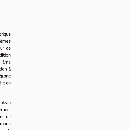
orique
thèmes
ur de
dition
 l'âme
tion à
égorie
che en
ableau
raire,
ses de
romans