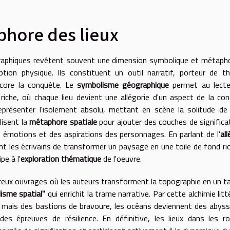
hore des lieux
raphiques revêtent souvent une dimension symbolique et métaph
ption physique. Ils constituent un outil narratif, porteur de 
encore la conquête. Le
symbolisme géographique
permet au lecte
iche, où chaque lieu devient une allégorie d'un aspect de la con
eprésenter l'isolement absolu, mettant en scène la solitude de
lisent la
métaphore spatiale
pour ajouter des couches de significa
es émotions et des aspirations des personnages. En parlant de l'
all
ont les écrivains de transformer un paysage en une toile de fond ri
pe à l'
exploration thématique
de l'oeuvre.
ux ouvrages où les auteurs transforment la topographie en un t
isme spatial"
qui enrichit la trame narrative. Par cette alchimie litté
, mais des bastions de bravoure, les océans deviennent des abys
es épreuves de résilience. En définitive, les lieux dans les 