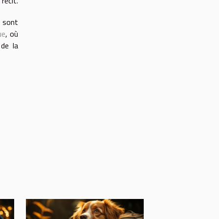
récit.
x sont
ue
, où
 de la