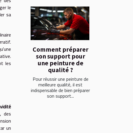
ie des
ger le
ler sa
inaire
ratif.
Comment préparer
qu'une
son support pour
ative.
une peinture de
nt les
qualité ?
Pour réussir une peinture de
meilleure qualité, il est
indispensable de bien préparer
son support...
ividité
, des
nsion
car un