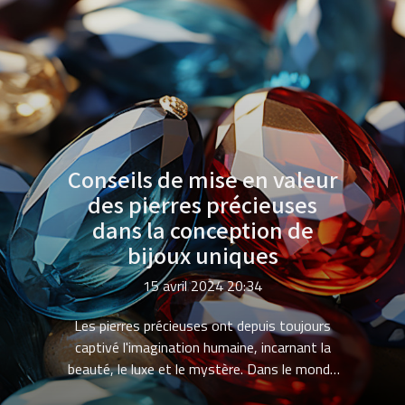
Conseils de mise en valeur
des pierres précieuses
dans la conception de
bijoux uniques
15 avril 2024 20:34
Les pierres précieuses ont depuis toujours
captivé l'imagination humaine, incarnant la
beauté, le luxe et le mystère. Dans le monde
de la bijouterie, elles occupent une place de