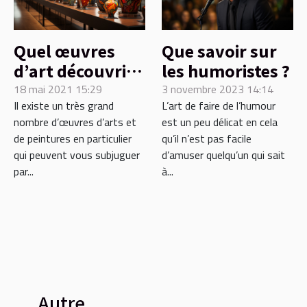
Quel œuvres
Que savoir sur
d’art découvrir
les humoristes ?
à tout prix ?
18 mai 2021 15:29
3 novembre 2023 14:14
Il existe un très grand
L’art de faire de l’humour
nombre d’œuvres d’arts et
est un peu délicat en cela
de peintures en particulier
qu’il n’est pas facile
qui peuvent vous subjuguer
d’amuser quelqu’un qui sait
par...
à...
Autre