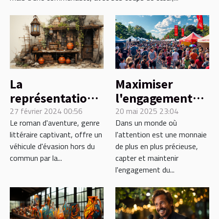
La
Maximiser
représentation
l'engagement
des espaces
du public pour
27 février 2024 00:56
20 mai 2025 23:04
Le roman d'aventure, genre
Dans un monde où
géographiques
des événements
littéraire captivant, offre un
l'attention est une monnaie
dans les romans
réussis
véhicule d'évasion hors du
de plus en plus précieuse,
d'aventure
commun par la...
capter et maintenir
l'engagement du...