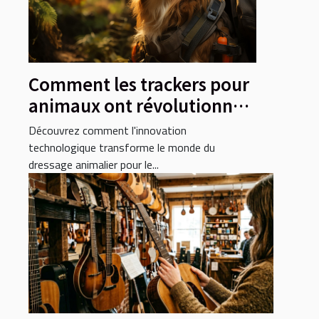
Comment les trackers pour
animaux ont révolutionné
le dressage en préparation
Découvrez comment l'innovation
pour les rôles
technologique transforme le monde du
dressage animalier pour le...
cinématographiques