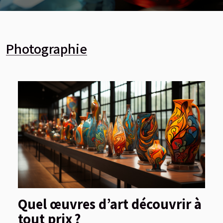
choix, conférant éclat et prestige aux
créations qui les arborent. Mais comment
ces trésors de la nature peuvent-ils être
sublimés dans des bijoux qui mettent en
Photographie
valeur leur splendeur unique ? Ce sujet
fascinant mérite une exploration
approfondie. Nous allons découvrir ensemble
comment l'art de la joaillerie parvient à
magnifier ces gemmes, transformant
chaque pièce en un chef-d'œuvre. La mise en
valeur des pierres précieuses n'est pas
uniquement une question de sertissage; elle
fait appel à une véritable symphonie de
compétences et de connaissances. À travers
ces lignes, vous serez invité à plonger dans...
Quel œuvres d’art découvrir à
tout prix ?