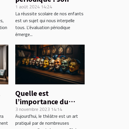
importance dans le
1 août 2024 14:24
La réussite scolaire de nos enfants
suivi académique
s,
est un sujet qui nous interpelle
des enfants
tion
tous. L'évaluation périodique
émerge...
t
Quelle est
l’importance du
théâtre dans la
3 novembre 2023 14:14
ra
Aujourd’hui, le théâtre est un art
société ?
ment
pratiqué par de nombreuses