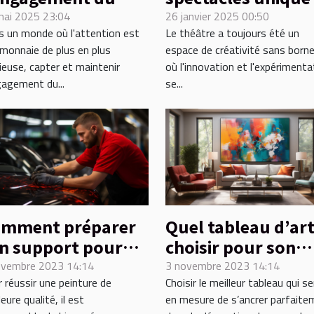
blic pour des
proposés par un
mai 2025 23:04
26 janvier 2025 00:50
 un monde où l'attention est
Le théâtre a toujours été un
énements réussis
théâtre innovant
monnaie de plus en plus
espace de créativité sans borne
ieuse, capter et maintenir
où l'innovation et l'expérimenta
gagement du...
se...
mment préparer
Quel tableau d’ar
n support pour
choisir pour son
e peinture de
salon ?
ovembre 2023 14:14
3 novembre 2023 14:14
 réussir une peinture de
Choisir le meilleur tableau qui se
alité ?
leure qualité, il est
en mesure de s’ancrer parfaite