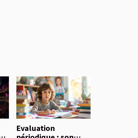
Evaluation
s
périodique : son