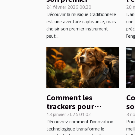
instrument de
pu
24 février 2026 00:20
20 
Découvrir la musique traditionnelle
Dans
musique
év
est une aventure captivante, mais
une 
traditionnel ?
choisir son premier instrument
préc
peut...
l'en
Comment les
Co
trackers pour
so
animaux ont
un
13 janvier 2024 01:02
3 n
Découvrez comment l'innovation
Pour
révolutionné le
qu
technologique transforme le
meil
dressage en