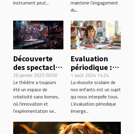
instrument peut...
maintenir l'engagement
du...
Découverte
Evaluation
des spectacles
périodique :
uniques
son
26 janvier 2025 00:50
1 août 2024 14:24
Le théâtre a toujours
La réussite scolaire de
proposés par
importance
été un espace de
nos enfants est un sujet
un théâtre
dans le suivi
créativité sans bornes,
qui nous interpelle tous.
innovant
académique
où l'innovation et
L'évaluation périodique
des enfants
l'expérimentation se...
émerge...