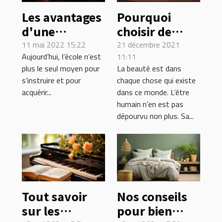
Les avantages
Pourquoi
d'une
choisir de
instruction en
porter des
11 mai 2022 15:22
21 décembre 2021
Aujourd’hui, l’école n’est
11:11
famille pour
bijoux
plus le seul moyen pour
La beauté est dans
l'enfant.
artisanaux ?
s’instruire et pour
chaque chose qui existe
acquérir...
dans ce monde. L’être
humain n’en est pas
dépourvu non plus. Sa...
Tout savoir
Nos conseils
sur les
pour bien