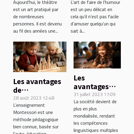
Aujourd’hui, le théâtre
L’art de faire de l’humour
dans la
est un art pratiqué par
est un peu délicat en
société ?
de nombreuses
cela qu’il n’est pas facile
personnes. Il est devenu
d’amuser quelqu’un qui
au fil des années une...
sait à...
Les
Les avantages
avantages
de
cognitifs et
31 juillet 2023 17:09
l'enseignement
28 août 2023 12:48
La société devient de
sociaux
L’enseignement
Montessori
plus en plus
d'une
Montessori est une
pour les
mondialisée, rendant
méthode pédagogique
éducation
enfants de 2 à 3
les compétences
bien connue, basée sur
bilingue dès
linguistiques multiples
ans à Paris
l’auto-éducation...