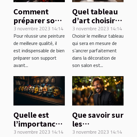
Comment
Quel tableau
préparer son
d’art choisir
support pour
pour son
3 novembre 2023 14:14
3 novembre 2023 14:14
Pour réussir une peinture
Choisir le meilleur tableau
une peinture
salon ?
de meilleure qualité, il
qui sera en mesure de
de qualité ?
est indispensable de bien
s’ancrer parfaitement
préparer son support
dans la décoration de
avant...
son salon est...
Quelle est
Que savoir sur
l’importance
les
du théâtre
humoristes ?
3 novembre 2023 14:14
3 novembre 2023 14:14