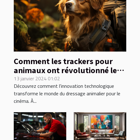
Comment les trackers pour
animaux ont révolutionné le
dressage en préparation pour
13 janvier 2024 01:02
Découvrez comment l'innovation technologique
les rôles cinématographiques
transforme le monde du dressage animalier pour le
cinéma. À...