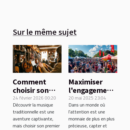
Sur le même sujet
Comment
Maximiser
choisir son
l'engagement
premier
du public
24 février 2026 00:20
20 mai 2025 23:04
Découvrir la musique
Dans un monde où
instrument de
pour des
traditionnelle est une
l'attention est une
musique
événements
aventure captivante,
monnaie de plus en plus
traditionnel ?
réussis
mais choisir son premier
précieuse, capter et