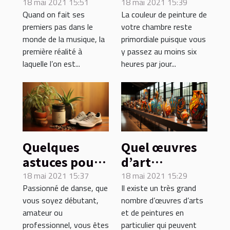
partitions
choisir la
18 mai 2021 15:51
18 mai 2021 15:39
Quand on fait ses
La couleur de peinture de
peinture de
premiers pas dans le
votre chambre reste
votre
monde de la musique, la
primordiale puisque vous
chambre
première réalité à
y passez au moins six
laquelle l’on est...
heures par jour...
Quelques
Quel œuvres
astuces pour
d’art
bien préparer
découvrir à
18 mai 2021 15:37
18 mai 2021 15:29
Passionné de danse, que
Il existe un très grand
son audition
tout prix ?
vous soyez débutant,
nombre d’œuvres d’arts
de danse
amateur ou
et de peintures en
professionnel, vous êtes
particulier qui peuvent