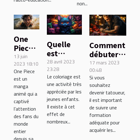
la maternelle
non...
15ème
One
Quelle
Comment
Piece :
est
débuter
Luffy
13 juin
l’utilité
28 avril 2023
une
17 mars 2023
2023 18:10
sait-il
23:28
de
00:48
formation
One Piece
nager
Le coloriage est
Si vous
est un
coloriage
en
?
une activité très
souhaitez
manga
sur les
tatouage
appréciée par les
devenir tatoueur,
animé qui a
créatures
?
jeunes enfants.
il est important
captivé
Pokémon
Il existe à cet
de suivre une
l’attention
effet de
?
formation
des fans du
nombreux...
adéquate pour
monde
acquérir les...
entier
depuis sa