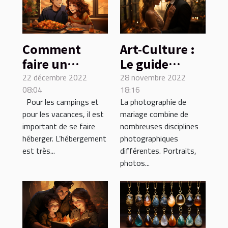
Comment
Art-Culture :
faire un
Le guide
hébergement
ultime de la
22 décembre 2022
28 novembre 2022
08:04
18:16
avec sa petite
photographie
Pour les campings et
La photographie de
famille
de mariage
pour les vacances, il est
mariage combine de
important de se faire
nombreuses disciplines
héberger. L’hébergement
photographiques
est très...
différentes. Portraits,
photos...