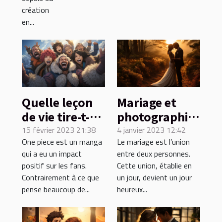
création
en...
Quelle leçon
Mariage et
de vie tire-t-on
photographie
de l'ouvrage
: que faut-il
15 février 2023 21:38
4 janvier 2023 12:42
One piece est un manga
Le mariage est l’union
one piece ?
savoir ?
qui a eu un impact
entre deux personnes.
positif sur les fans.
Cette union, établie en
Contrairement à ce que
un jour, devient un jour
pense beaucoup de...
heureux...